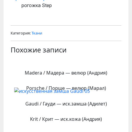
рогожка Step
Категория:
Ткани
Похожие записи
Madera / Мадера — велюр (Андрия)
Porsсhe / Порше — велюр (Марал)
Gaudi / Гауди — иск.замша (Адилет)
Krit / Крит — иск.кожа (Андрия)