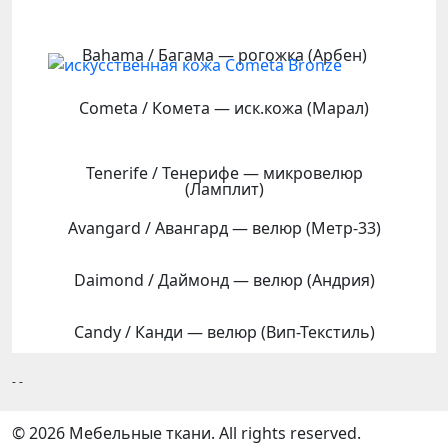
Bahama / Багама — рогожка (Арбен)
Cometa / Комета — иск.кожа (Марал)
Tenerife / Тенерифе — микровелюр
(Ламплит)
Avangard / Авангард — велюр (Метр-33)
Daimond / Даймонд — велюр (Андрия)
Candy / Канди — велюр (Вип-Текстиль)
- -
© 2026 Мебельные ткани. All rights reserved.