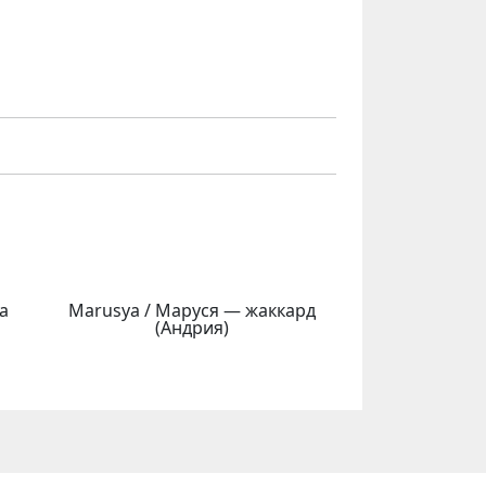
а
Marusya / Маруся — жаккард
(Андрия)