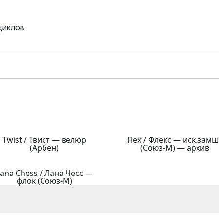
циклов
Twist / Твист — велюр
Flex / Флекс — иск.замш
(Арбен)
(Союз-М) — архив
ana Chess / Лана Чесс —
флок (Союз-М)