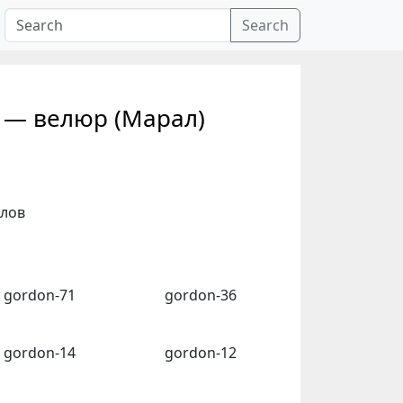
Search
н — велюр (Марал)
клов
gordon-71
gordon-36
gordon-14
gordon-12