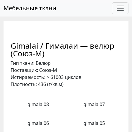
Skip to main content
Мебельные ткани
Gimalai / Гималаи — велюр
(Союз-М)
Тип ткани: Велюр
Поставщик: Союз-М
Истираемость: > 61003 циклов
Плотность: 436 (г/кв.м)
gimalai08
gimalai07
gimalai06
gimalai05