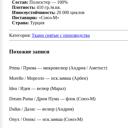
Состав:
Полиэстер — 100%
Плотность:
410 гр./м.кв.
Износоустойчивость:
20 000 циклов
Поставщик:
«Союз-М»
Страна:
Турция
Категория:
Ткани снятые с производства
Похожие записи
Prima / Прима — микровелюр (Андрия / Аметист)
Morello / Морелло — иск.замша (Арбен)
Idea / Идея — велюр (Марал)
Dream Puma / Дрим Пума — флок (Союз-М)
Dallas / Далас — велюр (Андрия)
Onyx / Оникс — иск.замша (Союз-М)